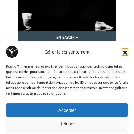
EN SAVOIR +
Sabaline Fournier
Gérer le consentement
Pour offrir les meilleures expériences, nous utilisons des technologies telles
que les cookies pour stocker et/ou accéder aux informations des appareils. Le
fait de consentir à ces technologies nous permettra de traiter des données
telles que le comportement de navigation ou les ID uniques sur ce site. Le fait de
ne pas consentir ou de retirer son consentement peut avoir un effet négatif sur
certaines caractéristiques et fonctions.
©2009-
2026 Atelier Dantza | Crédits photos : Atelier Dantza, Tonio
Modio | Tous droits réservés |
Mentions légales - RGPD
|
Politique
des coookies
Accepter
Refuser
Conception & hébergement