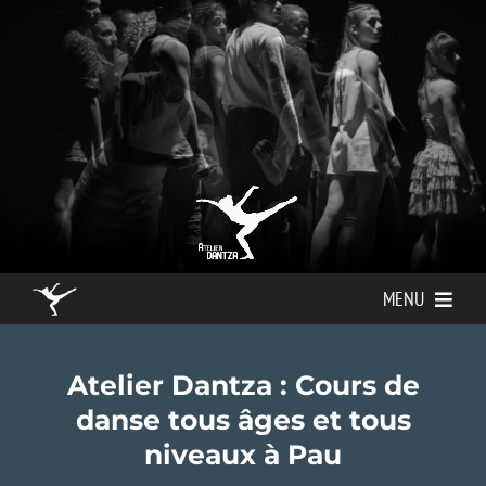
Passer
au
contenu
MENU
Atelier Dantza
Atelier Dantza : Cours de
Le professeur
danse tous âges et tous
Horaires des cours
niveaux à Pau
Les tarifs